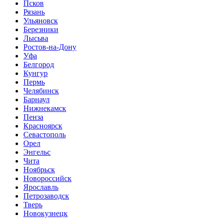
Псков
Рязань
Ульяновск
Березники
Лысьва
Ростов-на-Дону
Уфа
Белгород
Кунгур
Пермь
Челябинск
Барнаул
Нижнекамск
Пенза
Красноярск
Севастополь
Орел
Энгельс
Чита
Ноябрьск
Новороссийск
Ярославль
Петрозаводск
Тверь
Новокузнецк