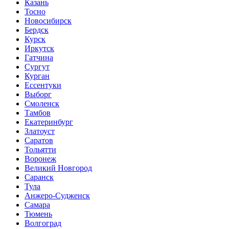
Казань
Тосно
Новосибирск
Бердск
Курск
Иркутск
Гатчина
Сургут
Курган
Ессентуки
Выборг
Смоленск
Тамбов
Екатеринбург
Златоуст
Саратов
Тольятти
Воронеж
Великий Новгород
Саранск
Тула
Анжеро-Судженск
Самара
Тюмень
Волгоград